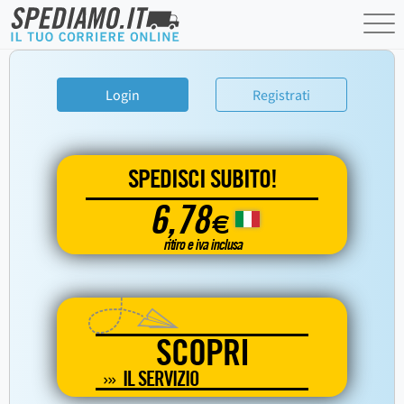
Login
Registrati
SPEDISCI SUBITO!
6,78
€
ritiro e iva inclusa
SCOPRI
IL SERVIZIO