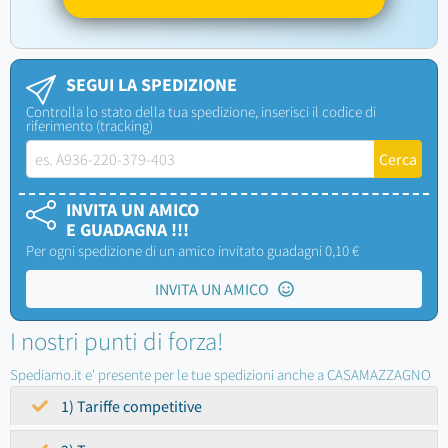
SEGUI LA SPEDIZIONE
Controlla lo stato della tua spedizione, inserisci il codice di
riferimento (tracking)
INVITA UN AMICO
E GUADAGNA !!!
Per ogni spedizione di un amico invitato guadagni 0,10 €
INVITA UN AMICO
I nostri punti di forza!
Spediamo.it e' presente per le tue spedizioni anche a CASAMAZZAGNO
1) Tariffe competitive