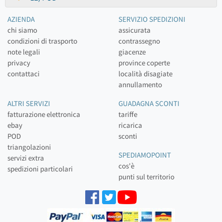
AZIENDA
SERVIZIO SPEDIZIONI
chi siamo
assicurata
condizioni di trasporto
contrassegno
note legali
giacenze
privacy
province coperte
contattaci
località disagiate
annullamento
ALTRI SERVIZI
GUADAGNA SCONTI
fatturazione elettronica
tariffe
ebay
ricarica
POD
sconti
triangolazioni
SPEDIAMOPOINT
servizi extra
cos'è
spedizioni particolari
punti sul territorio