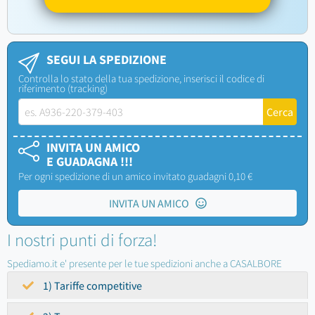
SEGUI LA SPEDIZIONE
Controlla lo stato della tua spedizione, inserisci il codice di
riferimento (tracking)
INVITA UN AMICO
E GUADAGNA !!!
Per ogni spedizione di un amico invitato guadagni 0,10 €
INVITA UN AMICO
I nostri punti di forza!
Spediamo.it e' presente per le tue spedizioni anche a CASALBORE
1) Tariffe competitive