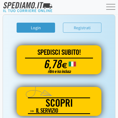
Login
Registrati
SPEDISCI SUBITO!
6,78
€
ritiro e iva inclusa
SCOPRI
IL SERVIZIO