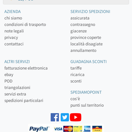
AZIENDA
SERVIZIO SPEDIZIONI
chi siamo
assicurata
condizioni di trasporto
contrassegno
note legali
giacenze
privacy
province coperte
contattaci
località disagiate
annullamento
ALTRI SERVIZI
GUADAGNA SCONTI
fatturazione elettronica
tariffe
ebay
ricarica
POD
sconti
triangolazioni
SPEDIAMOPOINT
servizi extra
cos'è
spedizioni particolari
punti sul territorio