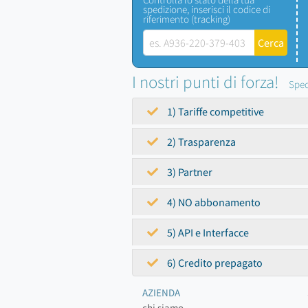
spedizione, inserisci il codice di
riferimento (tracking)
I nostri punti di forza!
Sped
1) Tariffe competitive
2) Trasparenza
3) Partner
4) NO abbonamento
5) API e Interfacce
6) Credito prepagato
AZIENDA
chi siamo