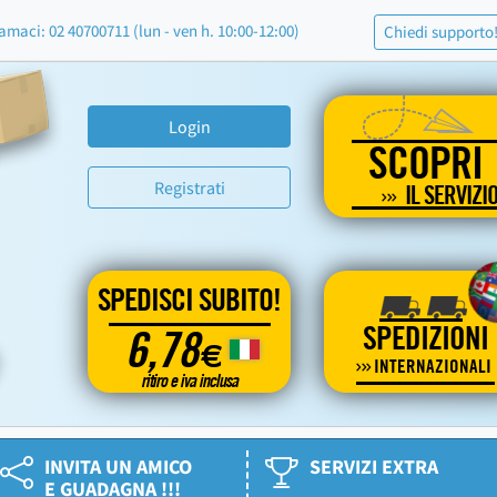
amaci: 02 40700711 (lun - ven h. 10:00-12:00)
Chiedi supporto
Login
SCOPRI
Registrati
IL SERVIZI
SPEDISCI SUBITO!
SPEDIZIONI
6,78
€
INTERNAZIONALI
ritiro e iva inclusa
INVITA UN AMICO
SERVIZI EXTRA
E GUADAGNA !!!