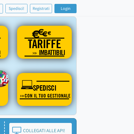
!
Spedisci!
Registrati
Login
€
€
€
€
TARIFFE
O
IMBATTIBILI
SPEDISCI
CON IL TUO GESTIONALE
COLLEGATI ALLE API!