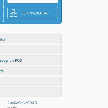
SEI UN'AZIENDA?
tica
assegno e POD
tte
GUADAGNA SCONTI
tariffe