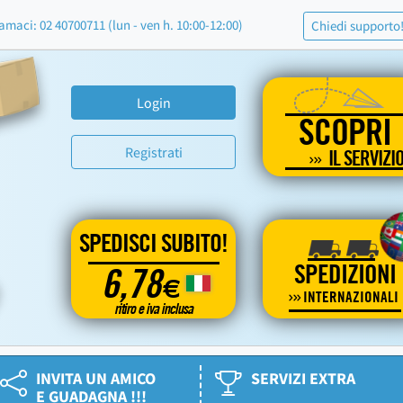
amaci: 02 40700711 (lun - ven h. 10:00-12:00)
Chiedi supporto
Login
SCOPRI
Registrati
IL SERVIZI
SPEDISCI SUBITO!
SPEDIZIONI
6,78
€
INTERNAZIONALI
ritiro e iva inclusa
INVITA UN AMICO
SERVIZI EXTRA
E GUADAGNA !!!