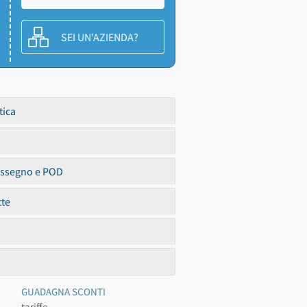
SEI UN'AZIENDA?
tica
assegno e POD
tte
GUADAGNA SCONTI
tariffe