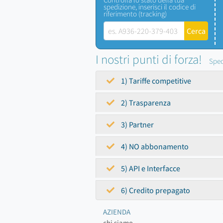
spedizione, inserisci il codice di
riferimento (tracking)
I nostri punti di forza!
Sped
1) Tariffe competitive
2) Trasparenza
3) Partner
4) NO abbonamento
5) API e Interfacce
6) Credito prepagato
AZIENDA
chi siamo