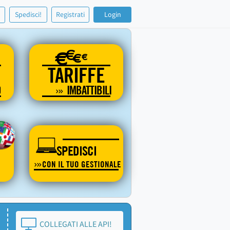
!
Spedisci!
Registrati
Login
€
€
€
€
TARIFFE
O
IMBATTIBILI
SPEDISCI
CON IL TUO GESTIONALE
COLLEGATI ALLE API!