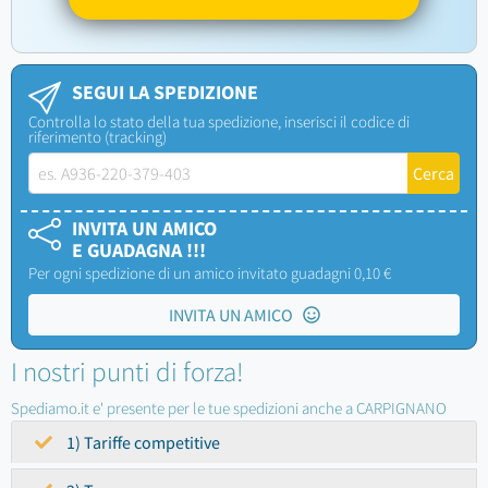
SEGUI LA SPEDIZIONE
Controlla lo stato della tua spedizione, inserisci il codice di
riferimento (tracking)
INVITA UN AMICO
E GUADAGNA !!!
Per ogni spedizione di un amico invitato guadagni 0,10 €
INVITA UN AMICO
I nostri punti di forza!
Spediamo.it e' presente per le tue spedizioni anche a CARPIGNANO
1) Tariffe competitive