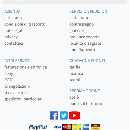
AZIENDA
SERVIZIO SPEDIZIONI
chi siamo
assicurata
condizioni di trasporto
contrassegno
note legali
giacenze
privacy
province coperte
contattaci
località disagiate
annullamento
ALTRI SERVIZI
GUADAGNA SCONTI
fatturazione elettronica
tariffe
ebay
ricarica
POD
sconti
triangolazioni
SPEDIAMOPOINT
servizi extra
cos'è
spedizioni particolari
punti sul territorio