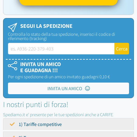
SEGUI LA SPEDIZIONE
Controlla lo stato della tua spedizione, inserisci il codice di
riferimento (tracking)
INVITA UN AMICO
E GUADAGNA !!!
Per ogni spedizione di un amico invitato guadagni 0,10 €
INVITA UN AMICO
I nostri punti di forza!
Spediamo.it e' presente per le tue spedizioni anche a CARIFE
1) Tariffe competitive