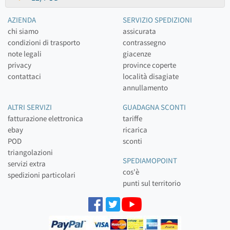
AZIENDA
SERVIZIO SPEDIZIONI
chi siamo
assicurata
condizioni di trasporto
contrassegno
note legali
giacenze
privacy
province coperte
contattaci
località disagiate
annullamento
ALTRI SERVIZI
GUADAGNA SCONTI
fatturazione elettronica
tariffe
ebay
ricarica
POD
sconti
triangolazioni
SPEDIAMOPOINT
servizi extra
cos'è
spedizioni particolari
punti sul territorio