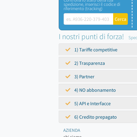
spedizione, inserisci il codice di
riferimento (tracking)
I nostri punti di forza!
Sped
1) Tariffe competitive
2) Trasparenza
3) Partner
4) NO abbonamento
5) API e Interfacce
6) Credito prepagato
AZIENDA
chi siamo