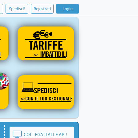
!
Spedisci!
Registrati
Login
€
€
€
€
TARIFFE
O
IMBATTIBILI
SPEDISCI
CON IL TUO GESTIONALE
COLLEGATI ALLE API!