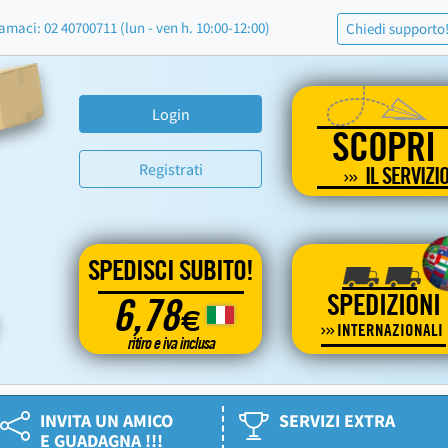
amaci: 02 40700711 (lun - ven h. 10:00-12:00)
Chiedi supporto
Login
SCOPRI
Registrati
IL SERVIZI
SPEDISCI SUBITO!
SPEDIZIONI
6,78
€
INTERNAZIONALI
ritiro e iva inclusa
INVITA UN AMICO
SERVIZI EXTRA
E GUADAGNA !!!