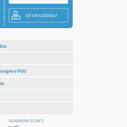
SEI UN'AZIENDA?
tica
assegno e POD
tte
GUADAGNA SCONTI
tariffe