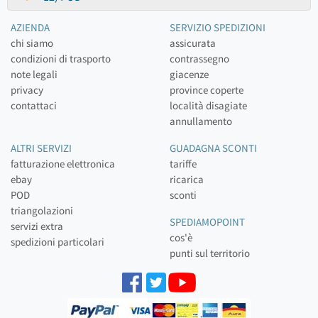
AZIENDA
SERVIZIO SPEDIZIONI
chi siamo
assicurata
condizioni di trasporto
contrassegno
note legali
giacenze
privacy
province coperte
contattaci
località disagiate
annullamento
ALTRI SERVIZI
GUADAGNA SCONTI
fatturazione elettronica
tariffe
ebay
ricarica
POD
sconti
triangolazioni
SPEDIAMOPOINT
servizi extra
cos'è
spedizioni particolari
punti sul territorio