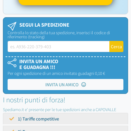
SEGUI LA SPEDIZIONE
Controlla lo stato della tua spedizione, inserisci il codice di
riferimento (tracking)
INVITA UN AMICO
E GUADAGNA !!!
Per ogni spedizione di un amico invitato guadagni 0,10 €
INVITA UN AMICO
I nostri punti di forza!
Spediamo.it e' presente per le tue spedizioni anche a CAPOVALLE
1) Tariffe competitive