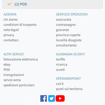
12) POD
AZIENDA
SERVIZIO SPEDIZIONI
chi siamo
assicurata
condizioni di trasporto
contrassegno
note legali
giacenze
privacy
province coperte
contattaci
località disagiate
annullamento
ALTRI SERVIZI
GUADAGNA SCONTI
fatturazione elettronica
tariffe
ebay
ricarica
POD
sconti
triangolazioni
SPEDIAMOPOINT
servizi extra
cos'è
spedizioni particolari
punti sul territorio