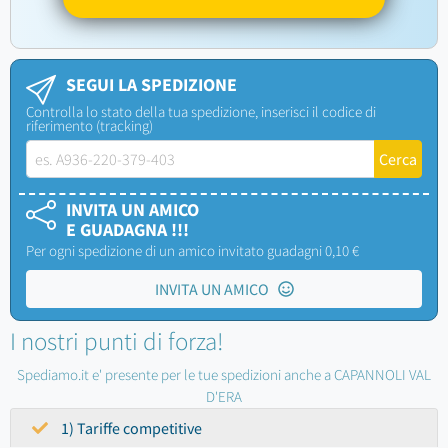
SEGUI LA SPEDIZIONE
Controlla lo stato della tua spedizione, inserisci il codice di
riferimento (tracking)
INVITA UN AMICO
E GUADAGNA !!!
Per ogni spedizione di un amico invitato guadagni 0,10 €
INVITA UN AMICO
I nostri punti di forza!
Spediamo.it e' presente per le tue spedizioni anche a CAPANNOLI VAL
D'ERA
1) Tariffe competitive