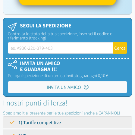
SEGUI LA SPEDIZIONE
Controlla lo stato della tua spedizione, inserisci il codice di
riferimento (tracking)
INVITA UN AMICO
E GUADAGNA !!!
Per ogni spedizione di un amico invitato guadagni 0,10 €
INVITA UN AMICO
I nostri punti di forza!
Spediamo.it e' presente per le tue spedizioni anche a CAPANNOLI
1) Tariffe competitive