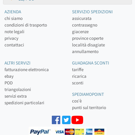
AZIENDA
SERVIZIO SPEDIZIONI
chi siamo
assicurata
condizioni di trasporto
contrassegno
note legali
giacenze
privacy
province coperte
contattaci
località disagiate
annullamento
ALTRI SERVIZI
GUADAGNA SCONTI
fatturazione elettronica
tariffe
ebay
ricarica
POD
sconti
triangolazioni
SPEDIAMOPOINT
servizi extra
cos'è
spedizioni particolari
punti sul territorio