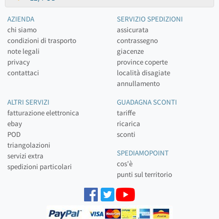
AZIENDA
SERVIZIO SPEDIZIONI
chi siamo
assicurata
condizioni di trasporto
contrassegno
note legali
giacenze
privacy
province coperte
contattaci
località disagiate
annullamento
ALTRI SERVIZI
GUADAGNA SCONTI
fatturazione elettronica
tariffe
ebay
ricarica
POD
sconti
triangolazioni
SPEDIAMOPOINT
servizi extra
cos'è
spedizioni particolari
punti sul territorio