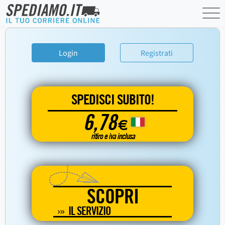
Login
Registrati
SPEDISCI SUBITO!
6,78
€
ritiro e iva inclusa
SCOPRI
IL SERVIZIO