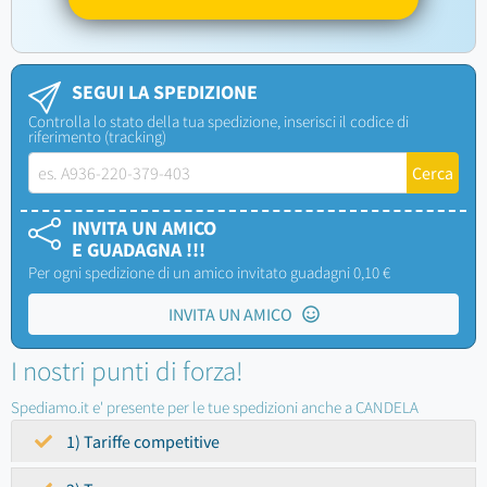
SEGUI LA SPEDIZIONE
Controlla lo stato della tua spedizione, inserisci il codice di
riferimento (tracking)
INVITA UN AMICO
E GUADAGNA !!!
Per ogni spedizione di un amico invitato guadagni 0,10 €
INVITA UN AMICO
I nostri punti di forza!
Spediamo.it e' presente per le tue spedizioni anche a CANDELA
1) Tariffe competitive