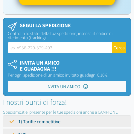
SEGUI LA SPEDIZIONE
Controlla lo stato della tua spedizione, inserisci il codice di
riferimento (tracking)
INVITA UN AMICO
E GUADAGNA !!!
Per ogni spedizione di un amico invitato guadagni 0,10 €
INVITA UN AMICO
I nostri punti di forza!
Spediamo.it e' presente per le tue spedizioni anche a CAMPIONE
1) Tariffe competitive