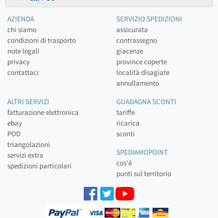
AZIENDA
SERVIZIO SPEDIZIONI
chi siamo
assicurata
condizioni di trasporto
contrassegno
note legali
giacenze
privacy
province coperte
contattaci
località disagiate
annullamento
ALTRI SERVIZI
GUADAGNA SCONTI
fatturazione elettronica
tariffe
ebay
ricarica
POD
sconti
triangolazioni
SPEDIAMOPOINT
servizi extra
cos'è
spedizioni particolari
punti sul territorio