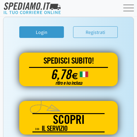
Login
Registrati
SPEDISCI SUBITO!
6,78
€
ritiro e iva inclusa
SCOPRI
IL SERVIZIO