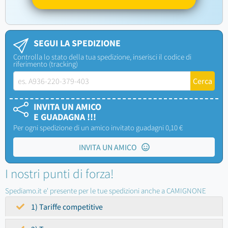
SEGUI LA SPEDIZIONE
Controlla lo stato della tua spedizione, inserisci il codice di
riferimento (tracking)
INVITA UN AMICO
E GUADAGNA !!!
Per ogni spedizione di un amico invitato guadagni 0,10 €
INVITA UN AMICO
I nostri punti di forza!
Spediamo.it e' presente per le tue spedizioni anche a CAMIGNONE
1) Tariffe competitive