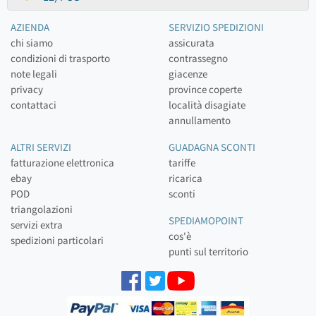
AZIENDA
SERVIZIO SPEDIZIONI
chi siamo
assicurata
condizioni di trasporto
contrassegno
note legali
giacenze
privacy
province coperte
contattaci
località disagiate
annullamento
ALTRI SERVIZI
GUADAGNA SCONTI
fatturazione elettronica
tariffe
ebay
ricarica
POD
sconti
triangolazioni
SPEDIAMOPOINT
servizi extra
cos'è
spedizioni particolari
punti sul territorio