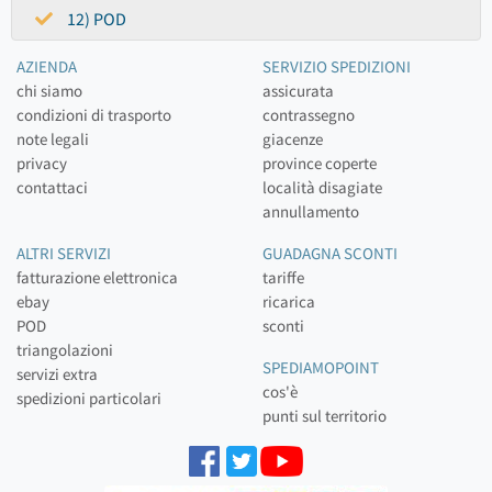
12) POD
AZIENDA
SERVIZIO SPEDIZIONI
chi siamo
assicurata
condizioni di trasporto
contrassegno
note legali
giacenze
privacy
province coperte
contattaci
località disagiate
annullamento
ALTRI SERVIZI
GUADAGNA SCONTI
fatturazione elettronica
tariffe
ebay
ricarica
POD
sconti
triangolazioni
SPEDIAMOPOINT
servizi extra
cos'è
spedizioni particolari
punti sul territorio