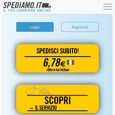
Login
Registrati
SPEDISCI SUBITO!
6,78
€
ritiro e iva inclusa
SCOPRI
IL SERVIZIO