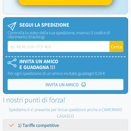
SEGUI LA SPEDIZIONE
Controlla lo stato della tua spedizione, inserisci il codice di
riferimento (tracking)
INVITA UN AMICO
E GUADAGNA !!!
Per ogni spedizione di un amico invitato guadagni 0,10 €
INVITA UN AMICO
I nostri punti di forza!
Spediamo.it e' presente per le tue spedizioni anche a CAMERANO
CASASCO
1) Tariffe competitive