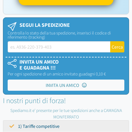
SEGUI LA SPEDIZIONE
Controlla lo stato della tua spedizione, inserisci il codice di
riferimento (tracking)
INVITA UN AMICO
E GUADAGNA !!!
Per ogni spedizione di un amico invitato guadagni 0,10 €
INVITA UN AMICO
I nostri punti di forza!
Spediamo.it e' presente per le tue spedizioni anche a CAMAGNA
MONFERRATO
1) Tariffe competitive