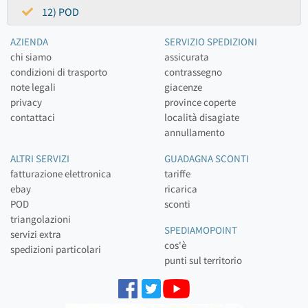
12) POD
AZIENDA
SERVIZIO SPEDIZIONI
chi siamo
assicurata
condizioni di trasporto
contrassegno
note legali
giacenze
privacy
province coperte
contattaci
località disagiate
annullamento
ALTRI SERVIZI
GUADAGNA SCONTI
fatturazione elettronica
tariffe
ebay
ricarica
POD
sconti
triangolazioni
SPEDIAMOPOINT
servizi extra
cos'è
spedizioni particolari
punti sul territorio