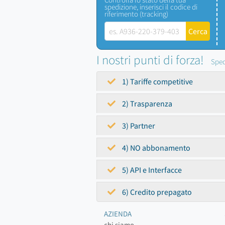
spedizione, inserisci il codice di
riferimento (tracking)
I nostri punti di forza!
Sped
1) Tariffe competitive
2) Trasparenza
3) Partner
4) NO abbonamento
5) API e Interfacce
6) Credito prepagato
AZIENDA
chi siamo