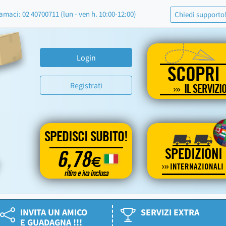
amaci: 02 40700711 (lun - ven h. 10:00-12:00)
Chiedi supporto
Login
SCOPRI
Registrati
IL SERVIZI
SPEDISCI SUBITO!
SPEDIZIONI
6,78
€
INTERNAZIONALI
ritiro e iva inclusa
INVITA UN AMICO
SERVIZI EXTRA
E GUADAGNA !!!