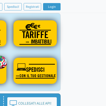
!
Spedisci!
Registrati
Login
€
€
€
€
TARIFFE
O
IMBATTIBILI
SPEDISCI
CON IL TUO GESTIONALE
COLLEGATI ALLE API!