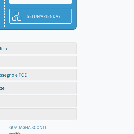
SEI UN'AZIENDA?
tica
assegno e POD
tte
GUADAGNA SCONTI
tariffe