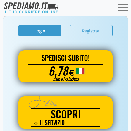
Login
Registrati
SPEDISCI SUBITO!
6,78
€
ritiro e iva inclusa
SCOPRI
IL SERVIZIO