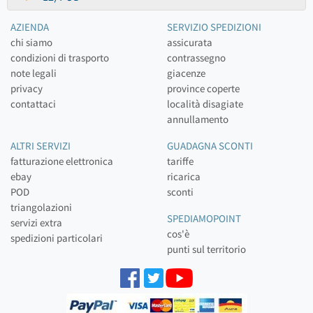
AZIENDA
SERVIZIO SPEDIZIONI
chi siamo
assicurata
condizioni di trasporto
contrassegno
note legali
giacenze
privacy
province coperte
contattaci
località disagiate
annullamento
ALTRI SERVIZI
GUADAGNA SCONTI
fatturazione elettronica
tariffe
ebay
ricarica
POD
sconti
triangolazioni
SPEDIAMOPOINT
servizi extra
cos'è
spedizioni particolari
punti sul territorio