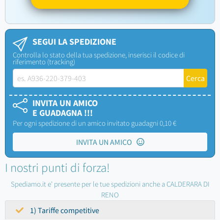
SEGUI LA SPEDIZIONE
Controlla lo stato della tua spedizione, inserisci il codice di
riferimento (tracking)
INVITA UN AMICO
E GUADAGNA !!!
Per ogni spedizione di un amico invitato guadagni 0,10 €
INVITA UN AMICO
I nostri punti di forza!
Spediamo.it e' presente per le tue spedizioni anche a CALDERARA DI
RENO
1) Tariffe competitive