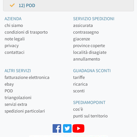
12) POD
AZIENDA
SERVIZIO SPEDIZIONI
chi siamo
assicurata
condizioni di trasporto
contrassegno
note legali
giacenze
privacy
province coperte
contattaci
località disagiate
annullamento
ALTRI SERVIZI
GUADAGNA SCONTI
fatturazione elettronica
tariffe
ebay
ricarica
POD
sconti
triangolazioni
SPEDIAMOPOINT
servizi extra
cos'è
spedizioni particolari
punti sul territorio