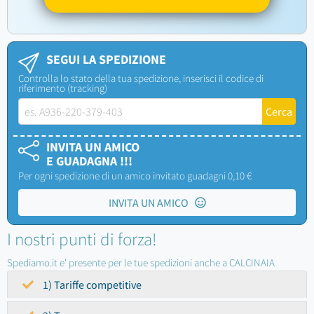
SEGUI LA SPEDIZIONE
Controlla lo stato della tua spedizione, inserisci il codice di
riferimento (tracking)
INVITA UN AMICO
E GUADAGNA !!!
Per ogni spedizione di un amico invitato guadagni 0,10 €
INVITA UN AMICO
I nostri punti di forza!
Spediamo.it e' presente per le tue spedizioni anche a CALCINAIA
1) Tariffe competitive