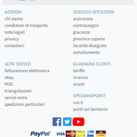
AZIENDA
SERVIZIO SPEDIZIONI
chi siamo
assicurata
condizioni di trasporto
contrassegno
note legali
giacenze
privacy
province coperte
contattaci
località disagiate
annullamento
ALTRI SERVIZI
GUADAGNA SCONTI
fatturazione elettronica
tariffe
ebay
ricarica
POD
sconti
triangolazioni
SPEDIAMOPOINT
servizi extra
cos'è
spedizioni particolari
punti sul territorio