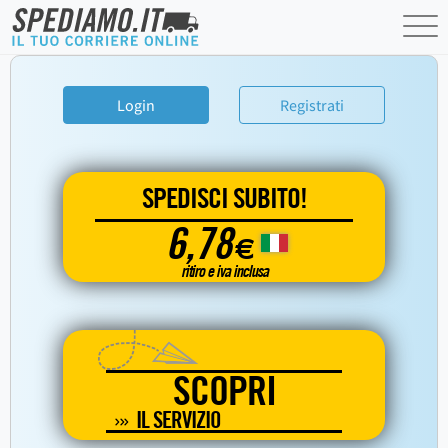
Login
Registrati
SPEDISCI SUBITO!
6,78
€
ritiro e iva inclusa
SCOPRI
IL SERVIZIO