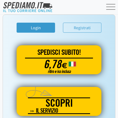
Login
Registrati
SPEDISCI SUBITO!
6,78
€
ritiro e iva inclusa
SCOPRI
IL SERVIZIO