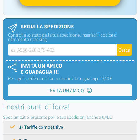
SEGUI LA SPEDIZIONE
Controlla lo stato della tua spedizione, inserisci il codice di
riferimento (tracking)
INVITA UN AMICO
E GUADAGNA !!!
Per ogni spedizione di un amico invitato guadagni 0,10 €
INVITA UN AMICO
I nostri punti di forza!
Spediamo.it e' presente per le tue spedizioni anche a CALCI
1) Tariffe competitive