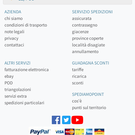
AZIENDA
SERVIZIO SPEDIZIONI
chi siamo
assicurata
condizioni di trasporto
contrassegno
note legali
giacenze
privacy
province coperte
contattaci
località disagiate
annullamento
ALTRI SERVIZI
GUADAGNA SCONTI
fatturazione elettronica
tariffe
ebay
ricarica
POD
sconti
triangolazioni
SPEDIAMOPOINT
servizi extra
cos'è
spedizioni particolari
punti sul territorio