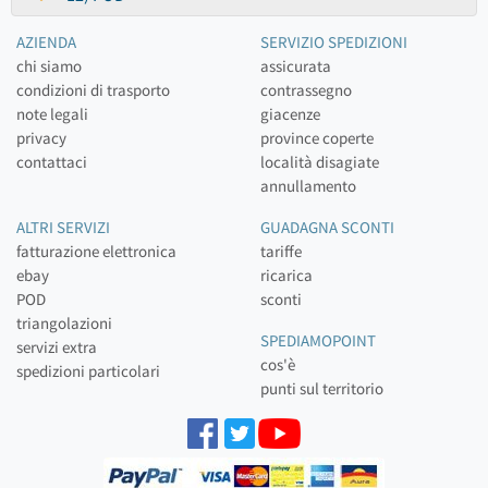
AZIENDA
SERVIZIO SPEDIZIONI
chi siamo
assicurata
condizioni di trasporto
contrassegno
note legali
giacenze
privacy
province coperte
contattaci
località disagiate
annullamento
ALTRI SERVIZI
GUADAGNA SCONTI
fatturazione elettronica
tariffe
ebay
ricarica
POD
sconti
triangolazioni
SPEDIAMOPOINT
servizi extra
cos'è
spedizioni particolari
punti sul territorio