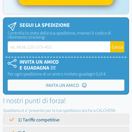
SEGUI LA SPEDIZIONE
Controlla lo stato della tua spedizione, inserisci il codice di
riferimento (tracking)
INVITA UN AMICO
E GUADAGNA !!!
Per ogni spedizione di un amico invitato guadagni 0,10 €
INVITA UN AMICO
I nostri punti di forza!
Spediamo.it e' presente per le tue spedizioni anche a CALCHERA
1) Tariffe competitive