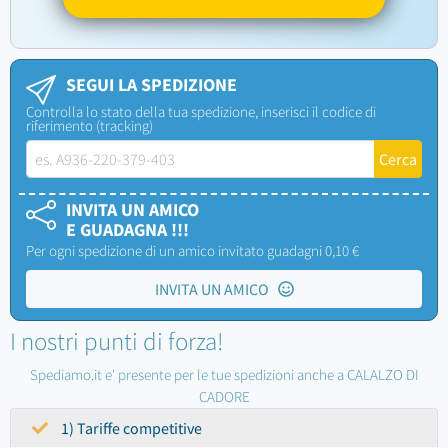
SEGUI LA SPEDIZIONE
Controlla lo stato della tua spedizione, inserisci il codice di
riferimento (tracking)
INVITA UN AMICO
E GUADAGNA !!!
Per ogni spedizione di un amico invitato guadagni 0,10 €
INVITA UN AMICO
I nostri punti di forza!
Spediamo.it e' presente per le tue spedizioni anche a CALALZO DI
CADORE
1) Tariffe competitive