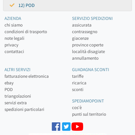
12) POD
AZIENDA
SERVIZIO SPEDIZIONI
chi siamo
assicurata
condizioni di trasporto
contrassegno
note legali
giacenze
privacy
province coperte
contattaci
località disagiate
annullamento
ALTRI SERVIZI
GUADAGNA SCONTI
fatturazione elettronica
tariffe
ebay
ricarica
POD
sconti
triangolazioni
SPEDIAMOPOINT
servizi extra
cos'è
spedizioni particolari
punti sul territorio