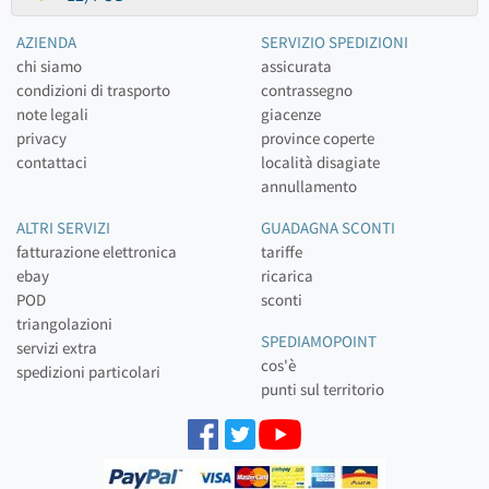
AZIENDA
SERVIZIO SPEDIZIONI
chi siamo
assicurata
condizioni di trasporto
contrassegno
note legali
giacenze
privacy
province coperte
contattaci
località disagiate
annullamento
ALTRI SERVIZI
GUADAGNA SCONTI
fatturazione elettronica
tariffe
ebay
ricarica
POD
sconti
triangolazioni
SPEDIAMOPOINT
servizi extra
cos'è
spedizioni particolari
punti sul territorio