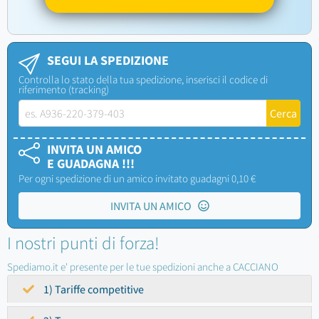
SEGUI LA SPEDIZIONE
Controlla lo stato della tua spedizione, inserisci il codice di
riferimento (tracking)
INVITA UN AMICO
E GUADAGNA !!!
Per ogni spedizione di un amico invitato guadagni 0,10 €
INVITA UN AMICO
I nostri punti di forza!
Spediamo.it e' presente per le tue spedizioni anche a CACCIANO
1) Tariffe competitive