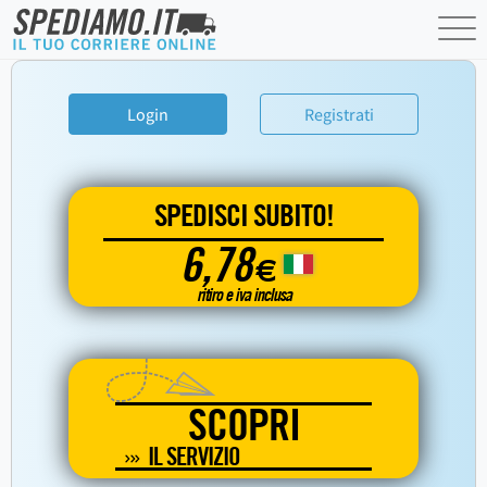
Login
Registrati
SPEDISCI SUBITO!
6,78
€
ritiro e iva inclusa
SCOPRI
IL SERVIZIO