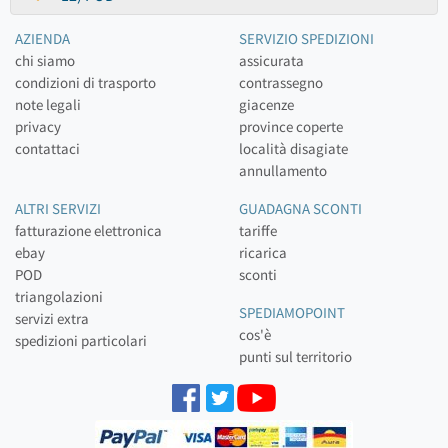
AZIENDA
SERVIZIO SPEDIZIONI
chi siamo
assicurata
condizioni di trasporto
contrassegno
note legali
giacenze
privacy
province coperte
contattaci
località disagiate
annullamento
ALTRI SERVIZI
GUADAGNA SCONTI
fatturazione elettronica
tariffe
ebay
ricarica
POD
sconti
triangolazioni
SPEDIAMOPOINT
servizi extra
cos'è
spedizioni particolari
punti sul territorio