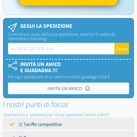
SEGUI LA SPEDIZIONE
Controlla lo stato della tua spedizione, inserisci il codice di
riferimento (tracking)
INVITA UN AMICO
E GUADAGNA !!!
Per ogni spedizione di un amico invitato guadagni 0,10 €
INVITA UN AMICO
I nostri punti di forza!
Spediamo.it e' presente per le tue spedizioni anche a BUTI
1) Tariffe competitive