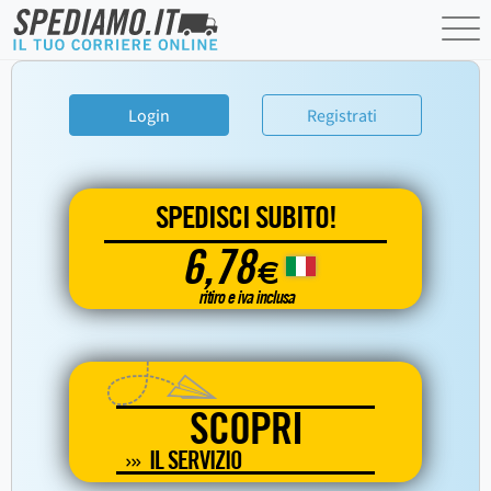
Login
Registrati
SPEDISCI SUBITO!
6,78
€
ritiro e iva inclusa
SCOPRI
IL SERVIZIO