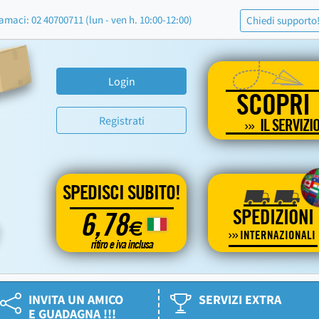
amaci: 02 40700711 (lun - ven h. 10:00-12:00)
Chiedi supporto
Login
SCOPRI
Registrati
IL SERVIZI
SPEDISCI SUBITO!
SPEDIZIONI
6,78
€
INTERNAZIONALI
ritiro e iva inclusa
INVITA UN AMICO
SERVIZI EXTRA
E GUADAGNA !!!