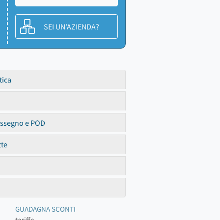
SEI UN'AZIENDA?
tica
assegno e POD
tte
GUADAGNA SCONTI
tariffe