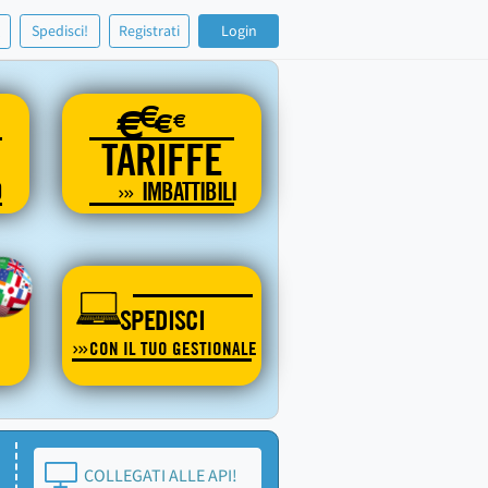
!
Spedisci!
Registrati
Login
€
€
€
€
TARIFFE
O
IMBATTIBILI
SPEDISCI
CON IL TUO GESTIONALE
COLLEGATI ALLE API!