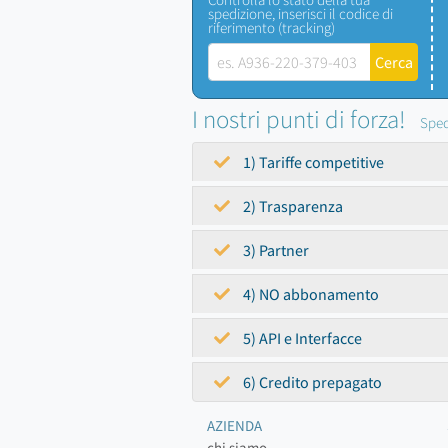
spedizione, inserisci il codice di
riferimento (tracking)
I nostri punti di forza!
Sped
1) Tariffe competitive
2) Trasparenza
3) Partner
4) NO abbonamento
5) API e Interfacce
6) Credito prepagato
AZIENDA
chi siamo