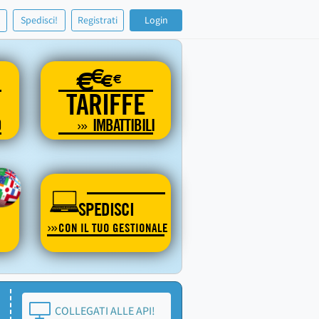
!
Spedisci!
Registrati
Login
€
€
€
€
TARIFFE
O
IMBATTIBILI
SPEDISCI
CON IL TUO GESTIONALE
COLLEGATI ALLE API!