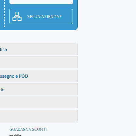
SEI UN'AZIENDA?
tica
assegno e POD
tte
GUADAGNA SCONTI
tariffe