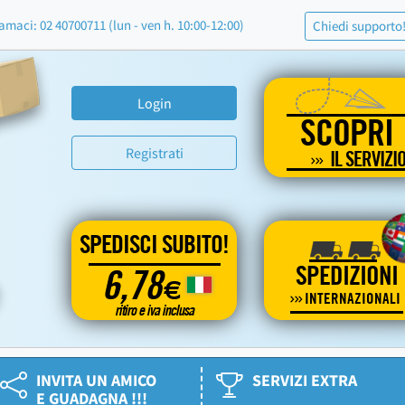
amaci: 02 40700711 (lun - ven h. 10:00-12:00)
Chiedi supporto
Login
SCOPRI
Registrati
IL SERVIZI
SPEDISCI SUBITO!
SPEDIZIONI
6,78
€
INTERNAZIONALI
ritiro e iva inclusa
INVITA UN AMICO
SERVIZI EXTRA
E GUADAGNA !!!