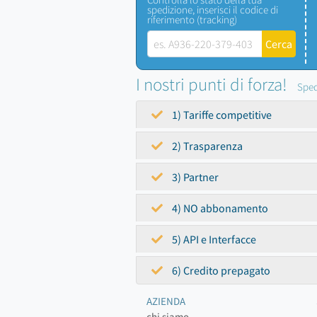
spedizione, inserisci il codice di
riferimento (tracking)
I nostri punti di forza!
Sped
1) Tariffe competitive
2) Trasparenza
3) Partner
4) NO abbonamento
5) API e Interfacce
6) Credito prepagato
AZIENDA
chi siamo