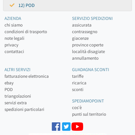
12) POD
AZIENDA
SERVIZIO SPEDIZIONI
chi siamo
assicurata
condizioni di trasporto
contrassegno
note legali
giacenze
privacy
province coperte
contattaci
località disagiate
annullamento
ALTRI SERVIZI
GUADAGNA SCONTI
fatturazione elettronica
tariffe
ebay
ricarica
POD
sconti
triangolazioni
SPEDIAMOPOINT
servizi extra
cos'è
spedizioni particolari
punti sul territorio