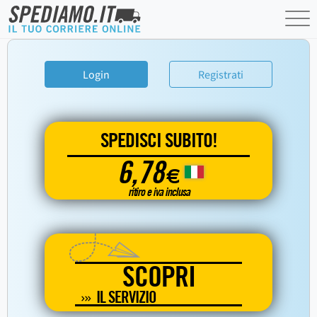
Login
Registrati
SPEDISCI SUBITO!
6,78
€
ritiro e iva inclusa
SCOPRI
IL SERVIZIO