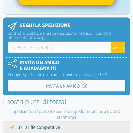
SEGUI LA SPEDIZIONE
Controlla lo stato della tua spedizione, inserisci il codice di
riferimento (tracking)
INVITA UN AMICO
E GUADAGNA !!!
Per ogni spedizione di un amico invitato guadagni 0,10 €
INVITA UN AMICO
I nostri punti di forza!
Spediamo.it e' presente per le tue spedizioni anche a BOSCO
MARENGO
1) Tariffe competitive