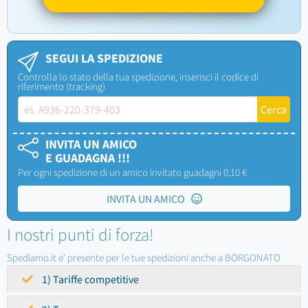
SEGUI LA SPEDIZIONE
Controlla lo stato della tua spedizione, inserisci il codice di
riferimento (tracking)
INVITA UN AMICO
E GUADAGNA !!!
Per ogni spedizione di un amico invitato guadagni 0,10 €
INVITA UN AMICO
I nostri punti di forza!
Spediamo.it e' presente per le tue spedizioni anche a BORGONATO
1) Tariffe competitive