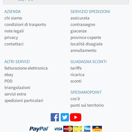
AZIENDA
SERVIZIO SPEDIZIONI
chi siamo
assicurata
condizioni di trasporto
contrassegno
note legali
giacenze
privacy
province coperte
contattaci
località disagiate
annullamento
ALTRI SERVIZI
GUADAGNA SCONTI
fatturazione elettronica
tariffe
ebay
ricarica
POD
sconti
triangolazioni
SPEDIAMOPOINT
servizi extra
cos'è
spedizioni particolari
punti sul territorio