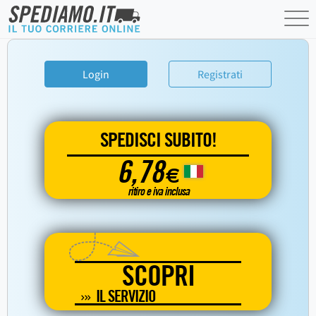
Login
Registrati
SPEDISCI SUBITO!
6,78
€
ritiro e iva inclusa
SCOPRI
IL SERVIZIO