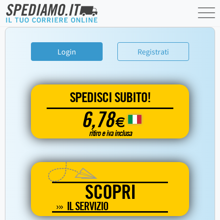
Login
Registrati
SPEDISCI SUBITO!
6,78
€
ritiro e iva inclusa
SCOPRI
IL SERVIZIO