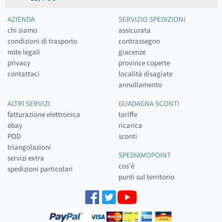
AZIENDA
SERVIZIO SPEDIZIONI
chi siamo
assicurata
condizioni di trasporto
contrassegno
note legali
giacenze
privacy
province coperte
contattaci
località disagiate
annullamento
ALTRI SERVIZI
GUADAGNA SCONTI
fatturazione elettronica
tariffe
ebay
ricarica
POD
sconti
triangolazioni
SPEDIAMOPOINT
servizi extra
cos'è
spedizioni particolari
punti sul territorio