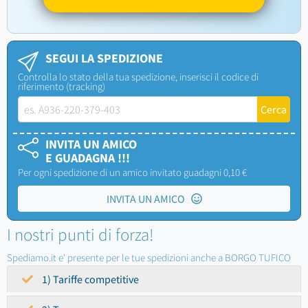
SEGUI LA SPEDIZIONE
Controlla lo stato della tua spedizione, inserisci il codice di
riferimento (tracking)
INVITA UN AMICO
E GUADAGNA !!!
Per ogni spedizione di un amico invitato guadagni 0,10 €
INVITA UN AMICO
I nostri punti di forza!
Spediamo.it e' presente per le tue spedizioni anche a BORGO TUFICO
1) Tariffe competitive