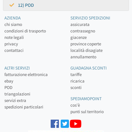
12) POD
AZIENDA
SERVIZIO SPEDIZIONI
chi siamo
assicurata
condizioni di trasporto
contrassegno
note legali
giacenze
privacy
province coperte
contattaci
località disagiate
annullamento
ALTRI SERVIZI
GUADAGNA SCONTI
fatturazione elettronica
tariffe
ebay
ricarica
POD
sconti
triangolazioni
SPEDIAMOPOINT
servizi extra
cos'è
spedizioni particolari
punti sul territorio