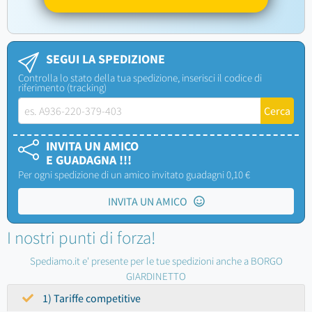
SEGUI LA SPEDIZIONE
Controlla lo stato della tua spedizione, inserisci il codice di
riferimento (tracking)
INVITA UN AMICO
E GUADAGNA !!!
Per ogni spedizione di un amico invitato guadagni 0,10 €
INVITA UN AMICO
I nostri punti di forza!
Spediamo.it e' presente per le tue spedizioni anche a BORGO
GIARDINETTO
1) Tariffe competitive