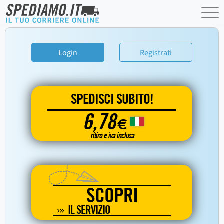
Login
Registrati
SPEDISCI SUBITO!
6,78
€
ritiro e iva inclusa
SCOPRI
IL SERVIZIO