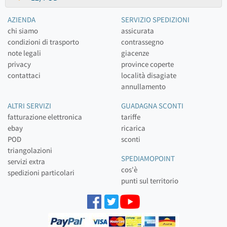
AZIENDA
SERVIZIO SPEDIZIONI
chi siamo
assicurata
condizioni di trasporto
contrassegno
note legali
giacenze
privacy
province coperte
contattaci
località disagiate
annullamento
ALTRI SERVIZI
GUADAGNA SCONTI
fatturazione elettronica
tariffe
ebay
ricarica
POD
sconti
triangolazioni
SPEDIAMOPOINT
servizi extra
cos'è
spedizioni particolari
punti sul territorio