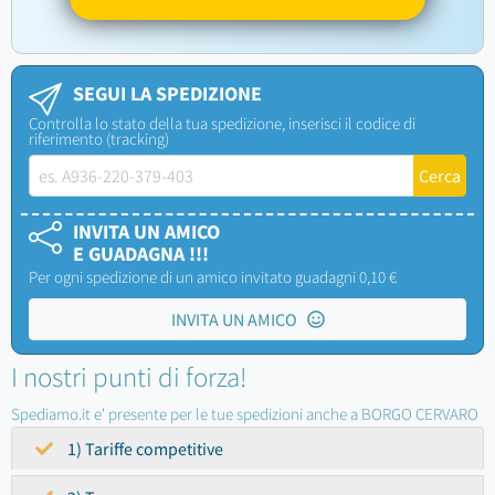
SEGUI LA SPEDIZIONE
Controlla lo stato della tua spedizione, inserisci il codice di
riferimento (tracking)
INVITA UN AMICO
E GUADAGNA !!!
Per ogni spedizione di un amico invitato guadagni 0,10 €
INVITA UN AMICO
I nostri punti di forza!
Spediamo.it e' presente per le tue spedizioni anche a BORGO CERVARO
1) Tariffe competitive