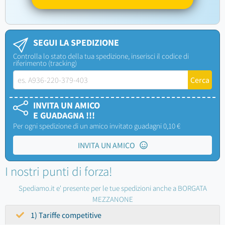
SEGUI LA SPEDIZIONE
Controlla lo stato della tua spedizione, inserisci il codice di
riferimento (tracking)
INVITA UN AMICO
E GUADAGNA !!!
Per ogni spedizione di un amico invitato guadagni 0,10 €
INVITA UN AMICO
I nostri punti di forza!
Spediamo.it e' presente per le tue spedizioni anche a BORGATA
MEZZANONE
1) Tariffe competitive