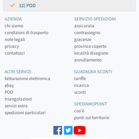
12) POD
AZIENDA
SERVIZIO SPEDIZIONI
chi siamo
assicurata
condizioni di trasporto
contrassegno
note legali
giacenze
privacy
province coperte
contattaci
località disagiate
annullamento
ALTRI SERVIZI
GUADAGNA SCONTI
fatturazione elettronica
tariffe
ebay
ricarica
POD
sconti
triangolazioni
SPEDIAMOPOINT
servizi extra
cos'è
spedizioni particolari
punti sul territorio