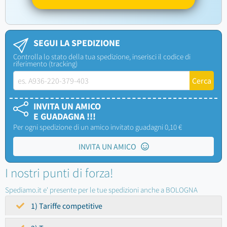
SEGUI LA SPEDIZIONE
Controlla lo stato della tua spedizione, inserisci il codice di
riferimento (tracking)
INVITA UN AMICO
E GUADAGNA !!!
Per ogni spedizione di un amico invitato guadagni 0,10 €
INVITA UN AMICO
I nostri punti di forza!
Spediamo.it e' presente per le tue spedizioni anche a BOLOGNA
1) Tariffe competitive