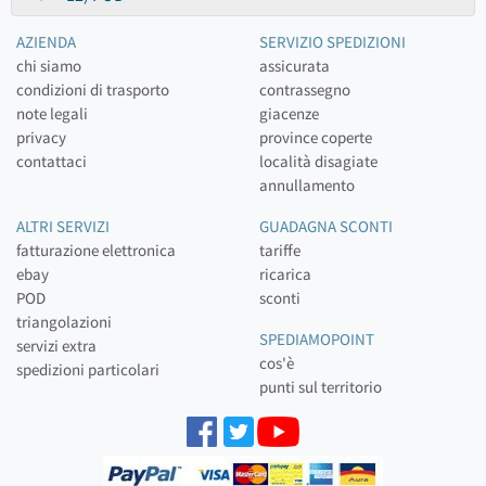
AZIENDA
SERVIZIO SPEDIZIONI
chi siamo
assicurata
condizioni di trasporto
contrassegno
note legali
giacenze
privacy
province coperte
contattaci
località disagiate
annullamento
ALTRI SERVIZI
GUADAGNA SCONTI
fatturazione elettronica
tariffe
ebay
ricarica
POD
sconti
triangolazioni
SPEDIAMOPOINT
servizi extra
cos'è
spedizioni particolari
punti sul territorio