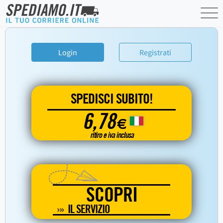
Login
Registrati
SPEDISCI SUBITO!
6,78
€
ritiro e iva inclusa
SCOPRI
IL SERVIZIO