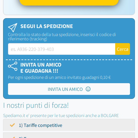
SEGUI LA SPEDIZIONE
Controlla lo stato della tua spedizione, inserisci il codice di
riferimento (tracking)
INVITA UN AMICO
E GUADAGNA !!!
Per ogni spedizione di un amico invitato guadagni 0,10 €
INVITA UN AMICO
I nostri punti di forza!
Spediamo.it e' presente per le tue spedizioni anche a BOLGARE
1) Tariffe competitive