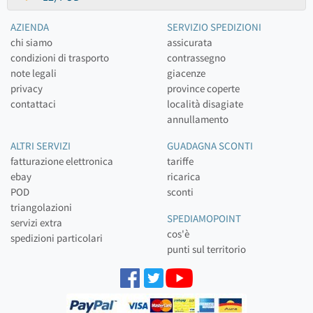
AZIENDA
SERVIZIO SPEDIZIONI
chi siamo
assicurata
condizioni di trasporto
contrassegno
note legali
giacenze
privacy
province coperte
contattaci
località disagiate
annullamento
ALTRI SERVIZI
GUADAGNA SCONTI
fatturazione elettronica
tariffe
ebay
ricarica
POD
sconti
triangolazioni
SPEDIAMOPOINT
servizi extra
cos'è
spedizioni particolari
punti sul territorio