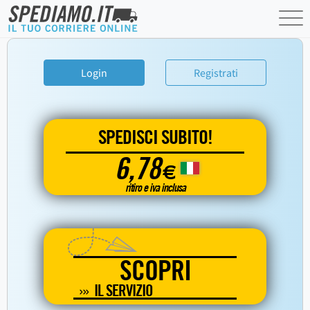
Login
Registrati
SPEDISCI SUBITO!
6,78
€
ritiro e iva inclusa
SCOPRI
IL SERVIZIO