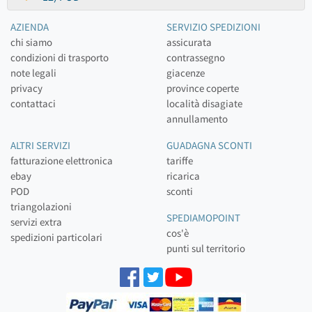
AZIENDA
SERVIZIO SPEDIZIONI
chi siamo
assicurata
condizioni di trasporto
contrassegno
note legali
giacenze
privacy
province coperte
contattaci
località disagiate
annullamento
ALTRI SERVIZI
GUADAGNA SCONTI
fatturazione elettronica
tariffe
ebay
ricarica
POD
sconti
triangolazioni
SPEDIAMOPOINT
servizi extra
cos'è
spedizioni particolari
punti sul territorio