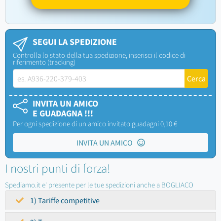
SEGUI LA SPEDIZIONE
Controlla lo stato della tua spedizione, inserisci il codice di
riferimento (tracking)
INVITA UN AMICO
E GUADAGNA !!!
Per ogni spedizione di un amico invitato guadagni 0,10 €
INVITA UN AMICO
I nostri punti di forza!
Spediamo.it e' presente per le tue spedizioni anche a BOGLIACO
1) Tariffe competitive