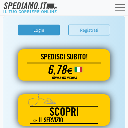
Login
Registrati
SPEDISCI SUBITO!
6,78
€
ritiro e iva inclusa
SCOPRI
IL SERVIZIO