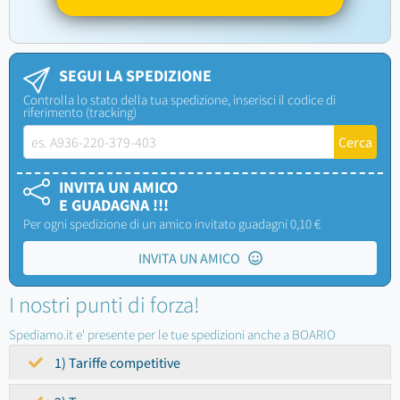
SEGUI LA SPEDIZIONE
Controlla lo stato della tua spedizione, inserisci il codice di
riferimento (tracking)
INVITA UN AMICO
E GUADAGNA !!!
Per ogni spedizione di un amico invitato guadagni 0,10 €
INVITA UN AMICO
I nostri punti di forza!
Spediamo.it e' presente per le tue spedizioni anche a BOARIO
1) Tariffe competitive