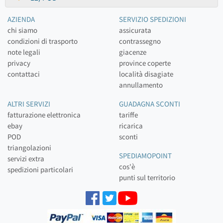
AZIENDA
SERVIZIO SPEDIZIONI
chi siamo
assicurata
condizioni di trasporto
contrassegno
note legali
giacenze
privacy
province coperte
contattaci
località disagiate
annullamento
ALTRI SERVIZI
GUADAGNA SCONTI
fatturazione elettronica
tariffe
ebay
ricarica
POD
sconti
triangolazioni
SPEDIAMOPOINT
servizi extra
cos'è
spedizioni particolari
punti sul territorio