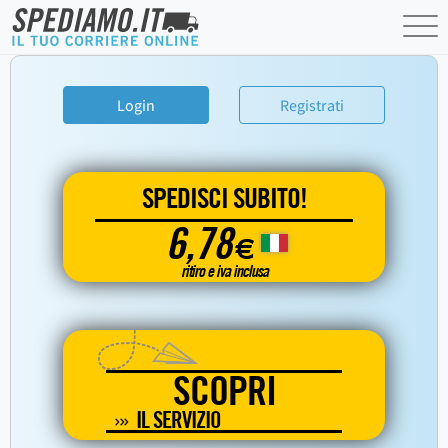
Login
Registrati
SPEDISCI SUBITO!
6,78
€
ritiro e iva inclusa
SCOPRI
IL SERVIZIO