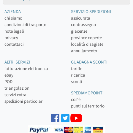
AZIENDA
SERVIZIO SPEDIZIONI
chi siamo
assicurata
condizioni di trasporto
contrassegno
note legali
giacenze
privacy
province coperte
contattaci
località disagiate
annullamento
ALTRI SERVIZI
GUADAGNA SCONTI
fatturazione elettronica
tariffe
ebay
ricarica
POD
sconti
triangolazioni
SPEDIAMOPOINT
servizi extra
cos'è
spedizioni particolari
punti sul territorio