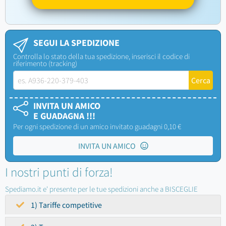
SEGUI LA SPEDIZIONE
Controlla lo stato della tua spedizione, inserisci il codice di
riferimento (tracking)
INVITA UN AMICO
E GUADAGNA !!!
Per ogni spedizione di un amico invitato guadagni 0,10 €
INVITA UN AMICO
I nostri punti di forza!
Spediamo.it e' presente per le tue spedizioni anche a BISCEGLIE
1) Tariffe competitive