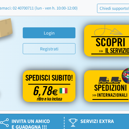
amaci: 02 40700711 (lun - ven h. 10:00-12:00)
Chiedi supporto
Login
SCOPRI
Registrati
IL SERVIZI
SPEDISCI SUBITO!
SPEDIZIONI
6,78
€
INTERNAZIONALI
ritiro e iva inclusa
INVITA UN AMICO
SERVIZI EXTRA
E GUADAGNA !!!