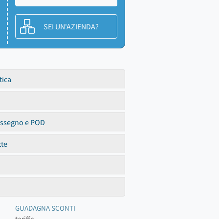
SEI UN'AZIENDA?
tica
assegno e POD
tte
GUADAGNA SCONTI
tariffe