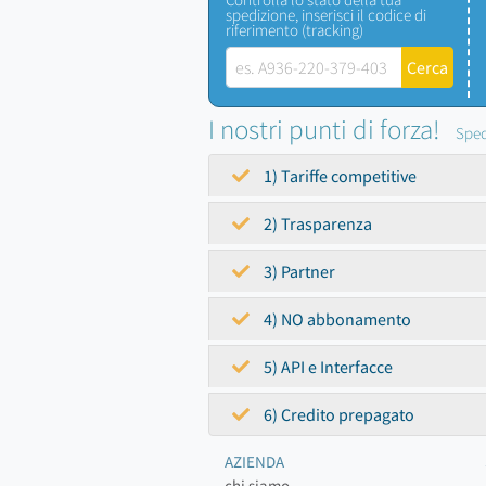
spedizione, inserisci il codice di
riferimento (tracking)
I nostri punti di forza!
Sped
1) Tariffe competitive
2) Trasparenza
3) Partner
4) NO abbonamento
5) API e Interfacce
6) Credito prepagato
AZIENDA
chi siamo