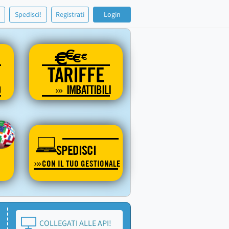
!
Spedisci!
Registrati
Login
€
€
€
€
TARIFFE
O
IMBATTIBILI
SPEDISCI
CON IL TUO GESTIONALE
COLLEGATI ALLE API!