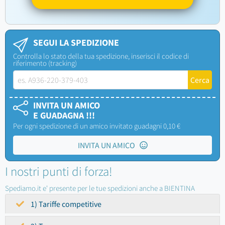
SEGUI LA SPEDIZIONE
Controlla lo stato della tua spedizione, inserisci il codice di
riferimento (tracking)
INVITA UN AMICO
E GUADAGNA !!!
Per ogni spedizione di un amico invitato guadagni 0,10 €
INVITA UN AMICO
I nostri punti di forza!
Spediamo.it e' presente per le tue spedizioni anche a BIENTINA
1) Tariffe competitive