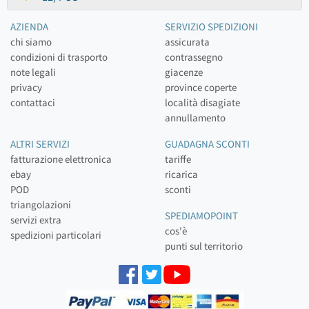
AZIENDA
SERVIZIO SPEDIZIONI
chi siamo
assicurata
condizioni di trasporto
contrassegno
note legali
giacenze
privacy
province coperte
contattaci
località disagiate
annullamento
ALTRI SERVIZI
GUADAGNA SCONTI
fatturazione elettronica
tariffe
ebay
ricarica
POD
sconti
triangolazioni
SPEDIAMOPOINT
servizi extra
cos'è
spedizioni particolari
punti sul territorio