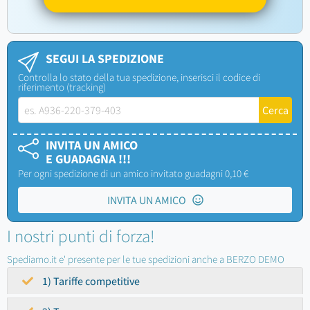
SEGUI LA SPEDIZIONE
Controlla lo stato della tua spedizione, inserisci il codice di
riferimento (tracking)
INVITA UN AMICO
E GUADAGNA !!!
Per ogni spedizione di un amico invitato guadagni 0,10 €
INVITA UN AMICO
I nostri punti di forza!
Spediamo.it e' presente per le tue spedizioni anche a BERZO DEMO
1) Tariffe competitive