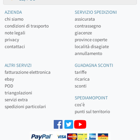
AZIENDA
SERVIZIO SPEDIZIONI
chi siamo
assicurata
condizioni di trasporto
contrassegno
note legali
giacenze
privacy
province coperte
contattaci
località disagiate
annullamento
ALTRI SERVIZI
GUADAGNA SCONTI
fatturazione elettronica
tariffe
ebay
ricarica
POD
sconti
triangolazioni
SPEDIAMOPOINT
servizi extra
cos'è
spedizioni particolari
punti sul territorio