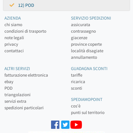
12) POD
AZIENDA
SERVIZIO SPEDIZIONI
chi siamo
assicurata
condizioni di trasporto
contrassegno
note legali
giacenze
privacy
province coperte
contattaci
località disagiate
annullamento
ALTRI SERVIZI
GUADAGNA SCONTI
fatturazione elettronica
tariffe
ebay
ricarica
POD
sconti
triangolazioni
SPEDIAMOPOINT
servizi extra
cos'è
spedizioni particolari
punti sul territorio