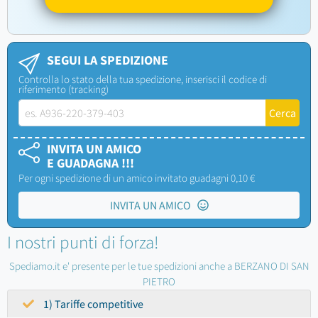
SEGUI LA SPEDIZIONE
Controlla lo stato della tua spedizione, inserisci il codice di
riferimento (tracking)
INVITA UN AMICO
E GUADAGNA !!!
Per ogni spedizione di un amico invitato guadagni 0,10 €
INVITA UN AMICO
I nostri punti di forza!
Spediamo.it e' presente per le tue spedizioni anche a BERZANO DI SAN
PIETRO
1) Tariffe competitive