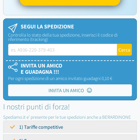
SEGUI LA SPEDIZIONE
Controlla lo stato della tua spedizione, inserisci il codice di
riferimento (tracking)
INVITA UN AMICO
E GUADAGNA !!!
Per ogni spedizione di un amico invitato guadagni 0,10 €
INVITA UN AMICO
I nostri punti di forza!
Spediamo.it e' presente per le tue spedizioni anche a BERARDINONE
1) Tariffe competitive