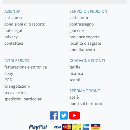
AZIENDA
SERVIZIO SPEDIZIONI
chi siamo
assicurata
condizioni di trasporto
contrassegno
note legali
giacenze
privacy
province coperte
contattaci
località disagiate
annullamento
ALTRI SERVIZI
GUADAGNA SCONTI
fatturazione elettronica
tariffe
ebay
ricarica
POD
sconti
triangolazioni
SPEDIAMOPOINT
servizi extra
cos'è
spedizioni particolari
punti sul territorio