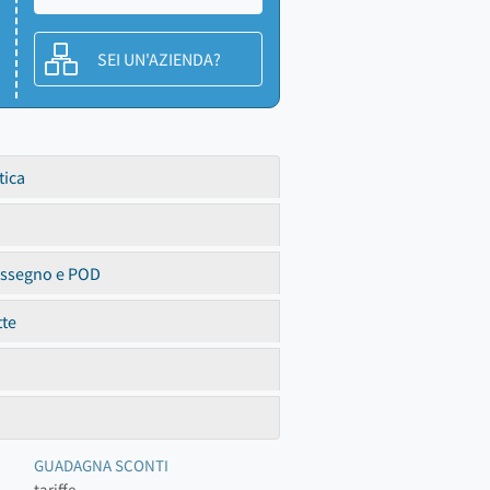
SEI UN'AZIENDA?
tica
assegno e POD
tte
GUADAGNA SCONTI
tariffe