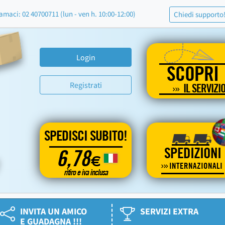
amaci: 02 40700711 (lun - ven h. 10:00-12:00)
Chiedi supporto
Login
SCOPRI
Registrati
IL SERVIZI
SPEDISCI SUBITO!
SPEDIZIONI
6,78
€
INTERNAZIONALI
ritiro e iva inclusa
INVITA UN AMICO
SERVIZI EXTRA
E GUADAGNA !!!