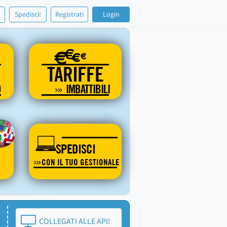
!
Spedisci!
Registrati
Login
€
€
€
€
TARIFFE
O
IMBATTIBILI
SPEDISCI
CON IL TUO GESTIONALE
COLLEGATI ALLE API!