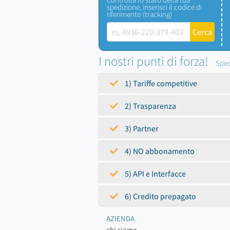
spedizione, inserisci il codice di
riferimento (tracking)
I nostri punti di forza!
Sped
1) Tariffe competitive
2) Trasparenza
3) Partner
4) NO abbonamento
5) API e Interfacce
6) Credito prepagato
AZIENDA
chi siamo