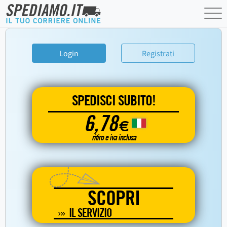
Login
Registrati
SPEDISCI SUBITO!
6,78
€
ritiro e iva inclusa
SCOPRI
IL SERVIZIO