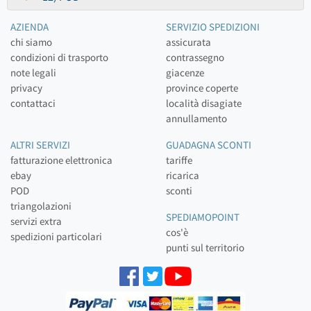
AZIENDA
SERVIZIO SPEDIZIONI
chi siamo
assicurata
condizioni di trasporto
contrassegno
note legali
giacenze
privacy
province coperte
contattaci
località disagiate
annullamento
ALTRI SERVIZI
GUADAGNA SCONTI
fatturazione elettronica
tariffe
ebay
ricarica
POD
sconti
triangolazioni
SPEDIAMOPOINT
servizi extra
cos'è
spedizioni particolari
punti sul territorio