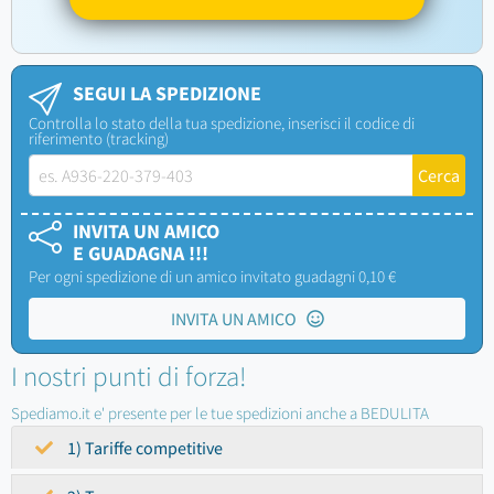
SEGUI LA SPEDIZIONE
Controlla lo stato della tua spedizione, inserisci il codice di
riferimento (tracking)
INVITA UN AMICO
E GUADAGNA !!!
Per ogni spedizione di un amico invitato guadagni 0,10 €
INVITA UN AMICO
I nostri punti di forza!
Spediamo.it e' presente per le tue spedizioni anche a BEDULITA
1) Tariffe competitive