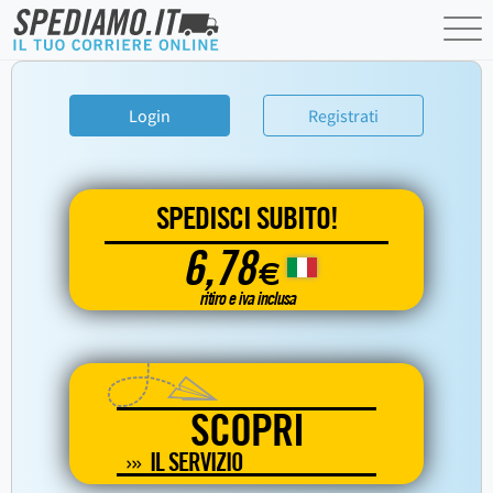
Login
Registrati
SPEDISCI SUBITO!
6,78
€
ritiro e iva inclusa
SCOPRI
IL SERVIZIO