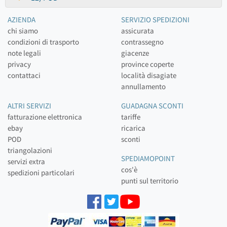
AZIENDA
SERVIZIO SPEDIZIONI
chi siamo
assicurata
condizioni di trasporto
contrassegno
note legali
giacenze
privacy
province coperte
contattaci
località disagiate
annullamento
ALTRI SERVIZI
GUADAGNA SCONTI
fatturazione elettronica
tariffe
ebay
ricarica
POD
sconti
triangolazioni
SPEDIAMOPOINT
servizi extra
cos'è
spedizioni particolari
punti sul territorio