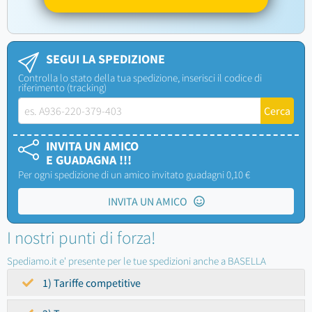
SEGUI LA SPEDIZIONE
Controlla lo stato della tua spedizione, inserisci il codice di
riferimento (tracking)
INVITA UN AMICO
E GUADAGNA !!!
Per ogni spedizione di un amico invitato guadagni 0,10 €
INVITA UN AMICO
I nostri punti di forza!
Spediamo.it e' presente per le tue spedizioni anche a BASELLA
1) Tariffe competitive