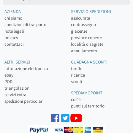
AZIENDA
SERVIZIO SPEDIZIONI
chi siamo
assicurata
condizioni di trasporto
contrassegno
note legali
giacenze
privacy
province coperte
contattaci
località disagiate
annullamento
ALTRI SERVIZI
GUADAGNA SCONTI
fatturazione elettronica
tariffe
ebay
ricarica
POD
sconti
triangolazioni
SPEDIAMOPOINT
servizi extra
cos'è
spedizioni particolari
punti sul territorio