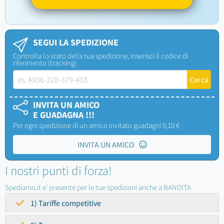
SEGUI LA SPEDIZIONE
Controlla lo stato della tua spedizione, inserisci il codice di
riferimento (tracking)
INVITA UN AMICO
E GUADAGNA !!!
Per ogni spedizione di un amico invitato guadagni 0,10 €
INVITA UN AMICO
I nostri punti di forza!
Spediamo.it e' presente per le tue spedizioni anche a BANDITA
1) Tariffe competitive