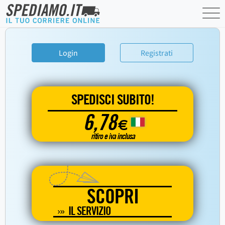
Login
Registrati
SPEDISCI SUBITO!
6,78
€
ritiro e iva inclusa
SCOPRI
IL SERVIZIO