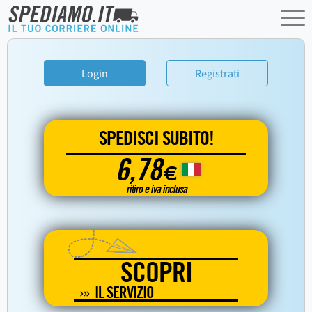
Login
Registrati
SPEDISCI SUBITO!
6,78
€
ritiro e iva inclusa
SCOPRI
IL SERVIZIO