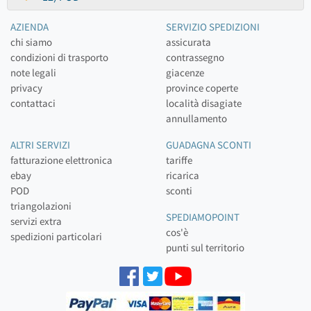
AZIENDA
SERVIZIO SPEDIZIONI
chi siamo
assicurata
condizioni di trasporto
contrassegno
note legali
giacenze
privacy
province coperte
contattaci
località disagiate
annullamento
ALTRI SERVIZI
GUADAGNA SCONTI
fatturazione elettronica
tariffe
ebay
ricarica
POD
sconti
triangolazioni
SPEDIAMOPOINT
servizi extra
cos'è
spedizioni particolari
punti sul territorio