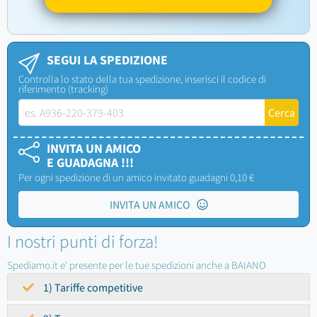
SEGUI LA SPEDIZIONE
Controlla lo stato della tua spedizione, inserisci il codice di
riferimento (tracking)
INVITA UN AMICO
E GUADAGNA !!!
Per ogni spedizione di un amico invitato guadagni 0,10 €
INVITA UN AMICO
I nostri punti di forza!
Spediamo.it e' presente per le tue spedizioni anche a BAIANO
1) Tariffe competitive