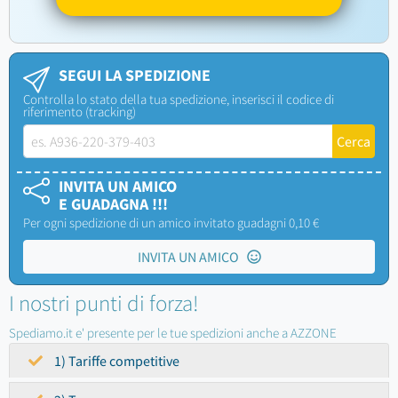
SEGUI LA SPEDIZIONE
Controlla lo stato della tua spedizione, inserisci il codice di
riferimento (tracking)
INVITA UN AMICO
E GUADAGNA !!!
Per ogni spedizione di un amico invitato guadagni 0,10 €
INVITA UN AMICO
I nostri punti di forza!
Spediamo.it e' presente per le tue spedizioni anche a AZZONE
1) Tariffe competitive