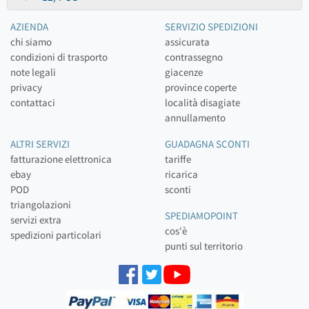
AZIENDA
SERVIZIO SPEDIZIONI
chi siamo
assicurata
condizioni di trasporto
contrassegno
note legali
giacenze
privacy
province coperte
contattaci
località disagiate
annullamento
ALTRI SERVIZI
GUADAGNA SCONTI
fatturazione elettronica
tariffe
ebay
ricarica
POD
sconti
triangolazioni
SPEDIAMOPOINT
servizi extra
cos'è
spedizioni particolari
punti sul territorio