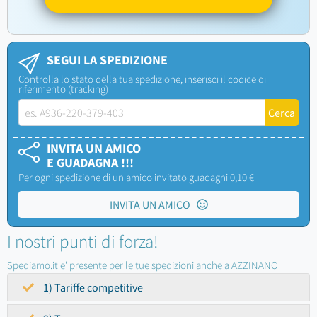
SEGUI LA SPEDIZIONE
Controlla lo stato della tua spedizione, inserisci il codice di
riferimento (tracking)
INVITA UN AMICO
E GUADAGNA !!!
Per ogni spedizione di un amico invitato guadagni 0,10 €
INVITA UN AMICO
I nostri punti di forza!
Spediamo.it e' presente per le tue spedizioni anche a AZZINANO
1) Tariffe competitive