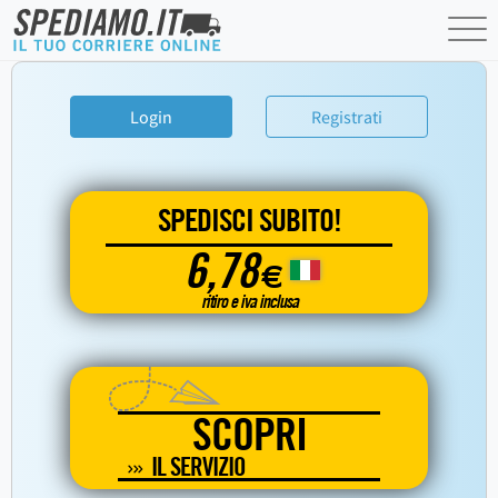
Login
Registrati
SPEDISCI SUBITO!
6,78
€
ritiro e iva inclusa
SCOPRI
IL SERVIZIO