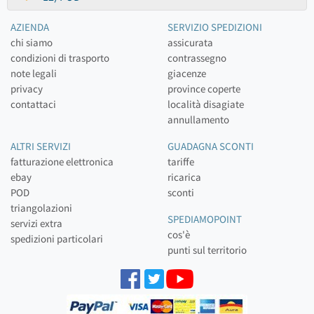
AZIENDA
SERVIZIO SPEDIZIONI
chi siamo
assicurata
condizioni di trasporto
contrassegno
note legali
giacenze
privacy
province coperte
contattaci
località disagiate
annullamento
ALTRI SERVIZI
GUADAGNA SCONTI
fatturazione elettronica
tariffe
ebay
ricarica
POD
sconti
triangolazioni
SPEDIAMOPOINT
servizi extra
cos'è
spedizioni particolari
punti sul territorio