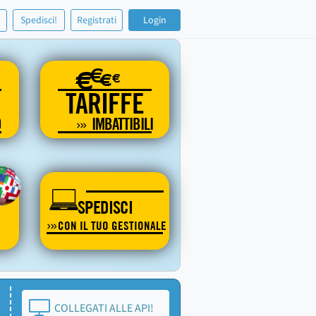
!
Spedisci!
Registrati
Login
€
€
€
€
TARIFFE
O
IMBATTIBILI
SPEDISCI
CON IL TUO GESTIONALE
COLLEGATI ALLE API!