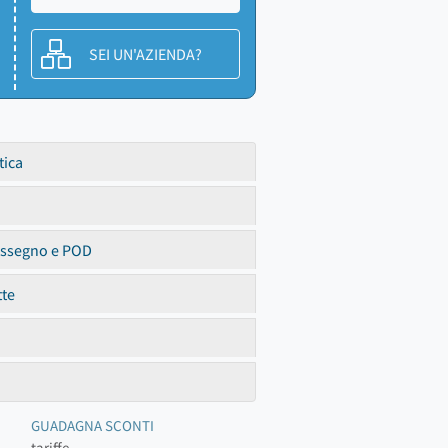
SEI UN'AZIENDA?
tica
assegno e POD
tte
GUADAGNA SCONTI
tariffe