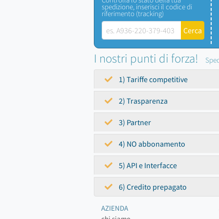
spedizione, inserisci il codice di
riferimento (tracking)
I nostri punti di forza!
Sped
1) Tariffe competitive
2) Trasparenza
3) Partner
4) NO abbonamento
5) API e Interfacce
6) Credito prepagato
AZIENDA
chi siamo