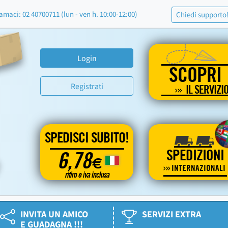
amaci: 02 40700711 (lun - ven h. 10:00-12:00)
Chiedi supporto
Login
SCOPRI
Registrati
IL SERVIZI
SPEDISCI SUBITO!
SPEDIZIONI
6,78
€
INTERNAZIONALI
ritiro e iva inclusa
INVITA UN AMICO
SERVIZI EXTRA
E GUADAGNA !!!